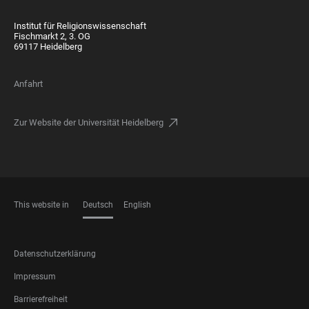
Institut für Religionswissenschaft
Fischmarkt 2, 3. OG
69117 Heidelberg
Anfahrt
Zur Website der Universität Heidelberg
This website in
Deutsch
English
SPRACHEN
FOOTER
Datenschutzerklärung
LEGAL
Impressum
Barrierefreiheit