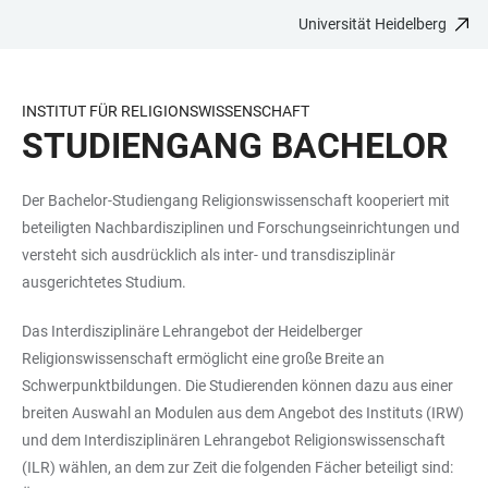
Universität Heidelberg
ZUM
HAUPTNAVIGATION
WEBSEITENSUCHE
LINKS
HAUPTINHALT
ÖFFNEN
ÖFFNEN
ZUR
BARRIEREFREIHEIT
INSTITUT FÜR RELIGIONSWISSENSCHAFT
STUDIENGANG BACHELOR
Der Bachelor-Studiengang Religionswissenschaft kooperiert mit
beteiligten Nachbardisziplinen und Forschungseinrichtungen und
versteht sich ausdrücklich als inter- und transdisziplinär
ausgerichtetes Studium.
Das Interdisziplinäre Lehrangebot der Heidelberger
Religionswissenschaft ermöglicht eine große Breite an
Schwerpunktbildungen. Die Studierenden können dazu aus einer
breiten Auswahl an Modulen aus dem Angebot des Instituts (IRW)
und dem Interdisziplinären Lehrangebot Religionswissenschaft
(ILR) wählen, an dem zur Zeit die folgenden Fächer beteiligt sind: