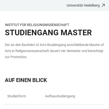
Universität Heidelberg
ZUM
HAUPTNAVIGATION
WEBSEITENSUCHE
LINKS
HAUPTINHALT
ÖFFNEN
ÖFFNEN
ZUR
BARRIEREFREIHEIT
INSTITUT FÜR RELIGIONSWISSENSCHAFT
STUDIENGANG MASTER
Der an den Bachelor of Arts-Studiengang anschließende Master of
Arts in Religionswissenschaft dauert vier Semester und berechtigt
zur Promotion.
AUF EINEN BLICK
Studienform
Aufbaustudiengang
TABELLE