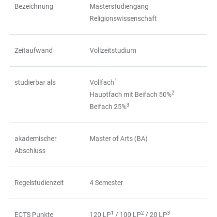
Bezeichnung
Masterstudiengang
Religionswissenschaft
Zeitaufwand
Vollzeitstudium
1
studierbar als
Vollfach
2
Hauptfach mit Beifach 50%
3
Beifach 25%
akademischer
Master of Arts (BA)
Abschluss
Regelstudienzeit
4 Semester
1
2
3
ECTS Punkte
120 LP
/ 100 LP
/ 20 LP