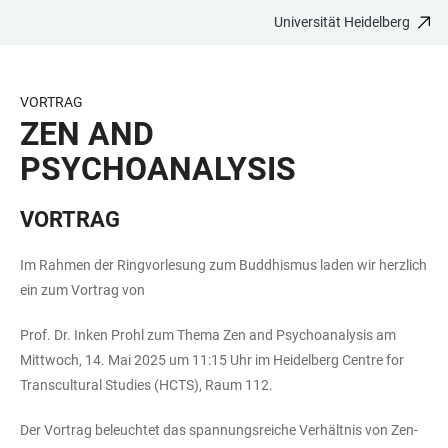
Universität Heidelberg
ZUM
HAUPTNAVIGATION
WEBSEITENSUCHE
LINKS
HAUPTINHALT
ÖFFNEN
ÖFFNEN
ZUR
BARRIEREFREIHEIT
VORTRAG
ZEN AND
PSYCHOANALYSIS
VORTRAG
Im Rahmen der Ringvorlesung zum Buddhismus laden wir herzlich
ein zum Vortrag von
Prof. Dr. Inken Prohl zum Thema Zen and Psychoanalysis am
Mittwoch, 14. Mai 2025 um 11:15 Uhr im Heidelberg Centre for
Transcultural Studies (HCTS), Raum 112.
Der Vortrag beleuchtet das spannungsreiche Verhältnis von Zen-