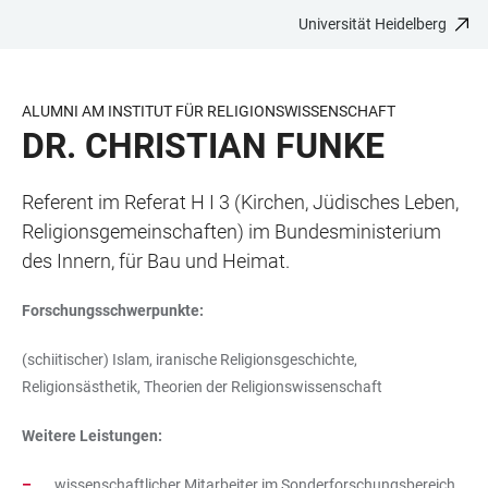
Universität Heidelberg
ZUM
HAUPTNAVIGATION
WEBSEITENSUCHE
LINKS
HAUPTINHALT
ÖFFNEN
ÖFFNEN
ZUR
BARRIEREFREIHEIT
ALUMNI AM INSTITUT FÜR RELIGIONSWISSENSCHAFT
DR. CHRISTIAN FUNKE
Referent im Referat H I 3 (Kirchen, Jüdisches Leben,
Religionsgemeinschaften) im Bundesministerium
des Innern, für Bau und Heimat.
Forschungsschwerpunkte:
(schiitischer) Islam, iranische Religionsgeschichte,
Religionsästhetik, Theorien der Religionswissenschaft
Weitere Leistungen:
wissenschaftlicher Mitarbeiter im Sonderforschungsbereich