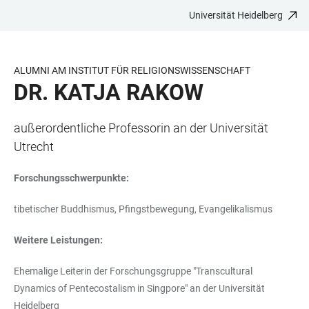
Universität Heidelberg
ZUM
HAUPTNAVIGATION
WEBSEITENSUCHE
LINKS
HAUPTINHALT
ÖFFNEN
ÖFFNEN
ZUR
BARRIEREFREIHEIT
ALUMNI AM INSTITUT FÜR RELIGIONSWISSENSCHAFT
DR. KATJA RAKOW
außerordentliche Professorin an der Universität
Utrecht
Forschungsschwerpunkte:
tibetischer Buddhismus, Pfingstbewegung, Evangelikalismus
Weitere Leistungen:
Ehemalige Leiterin der Forschungsgruppe "Transcultural
Dynamics of Pentecostalism in Singpore" an der Universität
Heidelberg