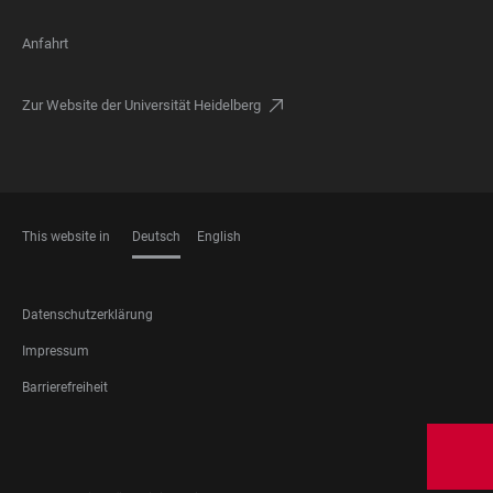
Anfahrt
Zur Website der Universität Heidelberg
This website in
Deutsch
English
SPRACHEN
FOOTER
Datenschutzerklärung
LEGAL
Impressum
Barrierefreiheit
FOOTER
SOCIAL