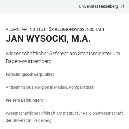
Universität Heidelberg
ZUM
HAUPTNAVIGATION
WEBSEITENSUCHE
LINKS
HAUPTINHALT
ÖFFNEN
ÖFFNEN
ZUR
BARRIEREFREIHEIT
ALUMNI AM INSTITUT FÜR RELIGIONSWISSENSCHAFT
JAN WYSOCKI, M.A.
wissenschaftlicher Referent am Staatsministerium
Baden-Württemberg
Forschungsschwerpunkte:
Antisemitismus, Religion in Medien, Komparatistik
Weitere Leistungen:
Wissenschaftliche Hilfskraft am Institut für Religionswissenschaft
der Universität Heidelberg