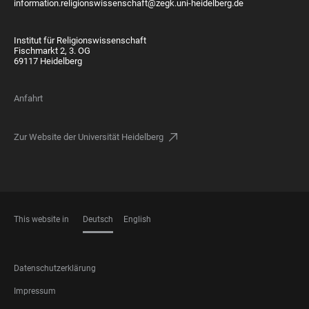
information.religionswissenschaft@zegk.uni-heidelberg.de
Institut für Religionswissenschaft
Fischmarkt 2, 3. OG
69117 Heidelberg
Anfahrt
Zur Website der Universität Heidelberg
This website in
Deutsch
English
SPRACHEN
FOOTER
Datenschutzerklärung
LEGAL
Impressum