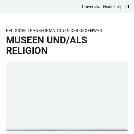
Universität Heidelberg
ZUM
HAUPTNAVIGATION
WEBSEITENSUCHE
LINKS
HAUPTINHALT
ÖFFNEN
ÖFFNEN
ZUR
BARRIEREFREIHEIT
RELIGIÖSE TRANSFORMATIONEN DER GEGENWART
MUSEEN UND/ALS
RELIGION
LINKS