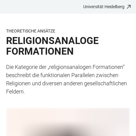
Universität Heidelberg
ZUM
HAUPTNAVIGATION
WEBSEITENSUCHE
LINKS
HAUPTINHALT
ÖFFNEN
ÖFFNEN
ZUR
BARRIEREFREIHEIT
THEORETISCHE ANSÄTZE
RELIGIONSANALOGE
FORMATIONEN
Die Kategorie der „religionsanalogen Formationen“
beschreibt die funktionalen Parallelen zwischen
Religionen und diversen anderen gesellschaftlichen
Feldern.