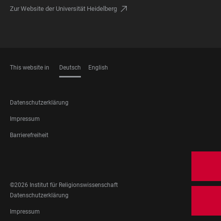
Zur Website der Universität Heidelberg
This website in
Deutsch
English
SPRACHEN
FOOTER
Datenschutzerklärung
LEGAL
Impressum
Barrierefreiheit
FOOTER
SOCIAL
MEDIA
©2026 Institut für Religionswissenschaft
FOOTER
Datenschutzerklärung
LEGAL
Impressum