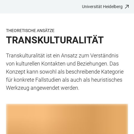
Universität Heidelberg
ZUM
HAUPTNAVIGATION
WEBSEITENSUCHE
LINKS
HAUPTINHALT
ÖFFNEN
ÖFFNEN
ZUR
BARRIEREFREIHEIT
THEORETISCHE ANSÄTZE
TRANSKULTURALITÄT
Transkulturalität ist ein Ansatz zum Verständnis
von kulturellen Kontakten und Beziehungen. Das
Konzept kann sowohl als beschreibende Kategorie
für konkrete Fallstudien als auch als heuristisches
Werkzeug angewendet werden.