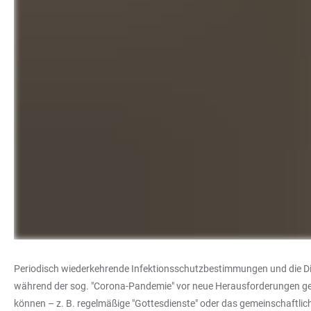
Periodisch wiederkehrende Infektionsschutzbestimmungen und die Di
während der sog. "Corona-Pandemie" vor neue Herausforderungen geste
können – z. B. regelmäßige "Gottesdienste" oder das gemeinschaftlich