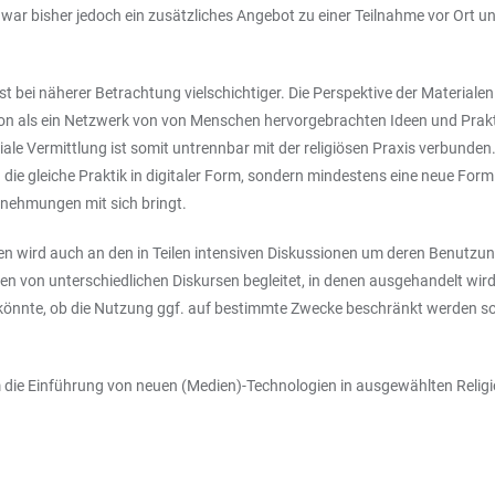
, war bisher jedoch ein zusätzliches Angebot zu einer Teilnahme vor Ort u
.
bei näherer Betrachtung vielschichtiger. Die Perspektive der Materialen
gion als ein Netzwerk von von Menschen hervorgebrachten Ideen und Prakt
Vermittlung ist somit untrennbar mit der religiösen Praxis verbunden. Di
die gleiche Praktik in digitaler Form, sondern mindestens eine neue Form di
rnehmungen mit sich bringt.
 wird auch an den in Teilen intensiven Diskussionen um deren Benutzung 
en von unterschiedlichen Diskursen begleitet, in denen ausgehandelt wir
 könnte, ob die Nutzung ggf. auf bestimmte Zwecke beschränkt werden sol
m die Einführung von neuen (Medien)-Technologien in ausgewählten Relig