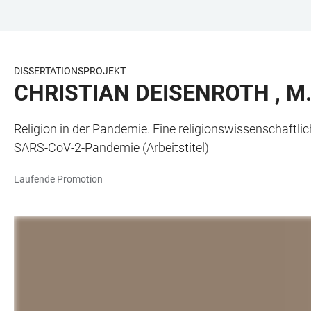
ZUM
HAUPTNAVIGATION
WEBSEITENSUCHE
LINKS
HAUPTINHALT
ÖFFNEN
ÖFFNEN
ZUR
BARRIEREFREIHEIT
DISSERTATIONSPROJEKT
CHRISTIAN DEISENROTH , M.
Religion in der Pandemie. Eine religionswissenschaftl
SARS-CoV-2-Pandemie (Arbeitstitel)
Laufende Promotion