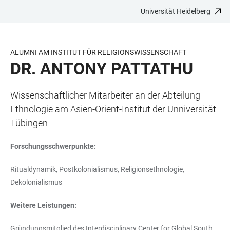
Universität Heidelberg
ZUM
HAUPTNAVIGATION
WEBSEITENSUCHE
LINKS
HAUPTINHALT
ÖFFNEN
ÖFFNEN
ZUR
BARRIEREFREIHEIT
ALUMNI AM INSTITUT FÜR RELIGIONSWISSENSCHAFT
DR. ANTONY PATTATHU
Wissenschaftlicher Mitarbeiter an der Abteilung
Ethnologie am Asien-Orient-Institut der Unniversität
Tübingen
Forschungsschwerpunkte:
Ritualdynamik, Postkolonialismus, Religionsethnologie,
Dekolonialismus
Weitere Leistungen:
Gründungsmitglied des Interdisciplinary Center for Global South